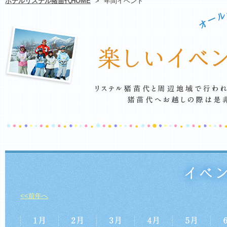
ホテルリステル猪苗代HOME
>
年間イベント
<<前年へ