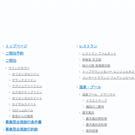
トップページ
レストラン
ご宿泊予約
レストラン ファムネット
和食堂 天王坂
ご宿泊
味の小路 居酒屋庄助
ウイングタワー
トップラウンジ＆バー エンジェルネス
オリエンタルツイン
コンサートラウンジ フォアシュピール
デラックスツイン
ラグジュアリーツイン
温泉・プール
エグゼクティブツイン
温泉プール クアハウス
オリエンタルスイート
イラストマップ
ロイヤルスイート
施設のご案内
ちびっぷルーム
露天風呂
客室からの風景
露天風呂男性用
募集型企画旅行条件書
露天風呂女性用
募集型企画旅行約款
室内浴場