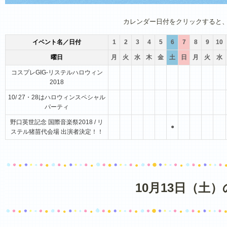
1月
2月
3月
4月
5月
6月
カレンダー日付をクリックすると
イベント名／日付
1
2
3
4
5
6
7
8
9
10
曜日
月
火
水
木
金
土
日
月
火
水
コスプレGIG-リステルハロウィン
2018
10/ 27・28はハロウィンスペシャル
パーティ
野口英世記念 国際音楽祭2018 / リ
●
ステル猪苗代会場 出演者決定！！
10月13日（土