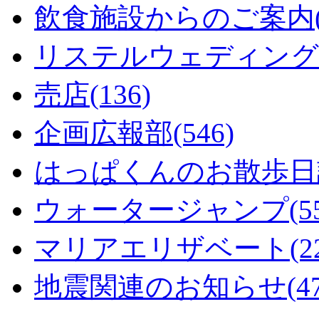
飲食施設からのご案内(1
リステルウェディング(5
売店(136)
企画広報部(546)
はっぱくんのお散歩日記
ウォータージャンプ(55
マリアエリザベート(22
地震関連のお知らせ(47