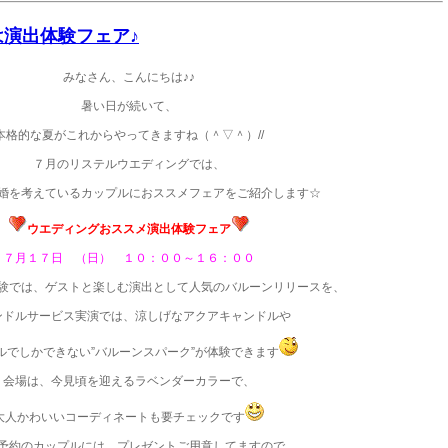
17は演出体験フェア♪
みなさん、こんにちは♪♪
暑い日が続いて、
本格的な夏がこれからやってきますね（＾▽＾）//
７月のリステルウエディングでは、
婚を考えているカップルにおススメフェアをご紹介します☆
ウエディングおススメ演出体験フェア
７月１７日 （日） １０：００～１６：００
験では、ゲストと楽しむ演出として人気のバルーンリリースを、
ンドルサービス実演では、涼しげなアクアキャンドルや
ルでしかできない”バルーンスパーク”が体験できます
会場は、今見頃を迎えるラベンダーカラーで、
大人かわいいコーディネートも要チェックです
予約のカップルには、プレゼントご用意してますので、