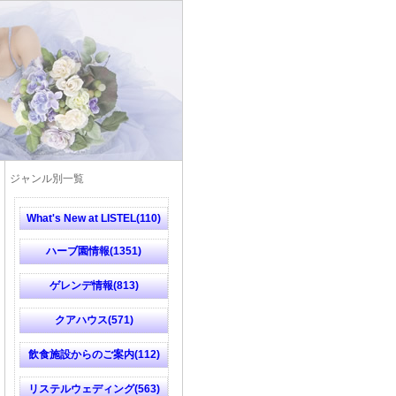
ジャンル別一覧
What's New at LISTEL(110)
ハーブ園情報(1351)
ゲレンデ情報(813)
クアハウス(571)
飲食施設からのご案内(112)
リステルウェディング(563)