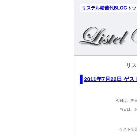
リステル猪苗代BLOGト
リス
2011年7月22日 
今日は、先
当日は、
ゲスト全