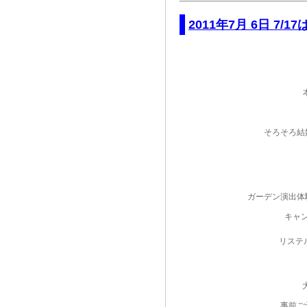
2011年7月 6日 7/
そろそろ結
ガーデン演出体
キャ
リステ
事前ご