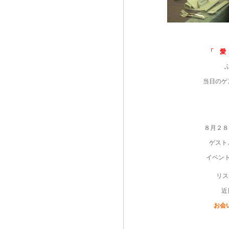
「 愛
当日のゲ
８月２８
ゲスト
イベン
リス
近
お会