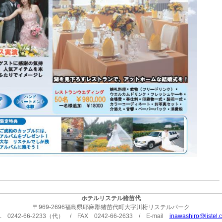
ホテルリステル猪苗代
〒969-2696福島県耶麻郡猪苗代町大字川桁リステルパーク
L 0242-66-2233（代） / FAX 0242-66-2633 / E-mail
inawashiro@listel.c