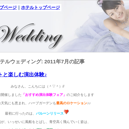
ップページ
｜
ホテルトップページ
テルウェディング: 2011年7月の記事
ゲストと楽しむ演出体験♪
みなさん、こんちには（＾▽＾）//
日開催しました
「おすすめ演出体験フェア」
のご紹介をします
お天気にも恵まれ、ハーブガーデンも
最高のロケーション
♪♪
最初に行ったのは、
バルーンリリース
員が、いっせいに風船をとばし、青空高く飛んでいく姿は、