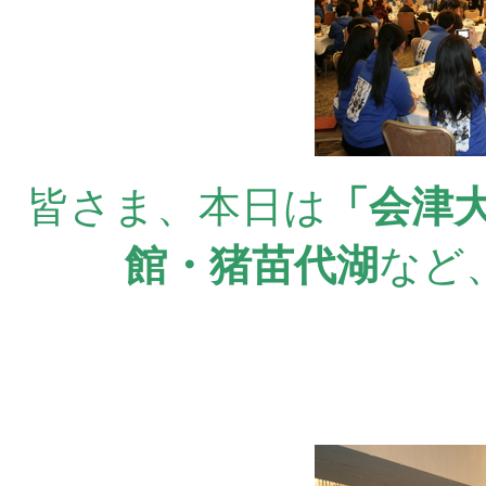
皆さま、本日は
「会津
館・猪苗代湖
など