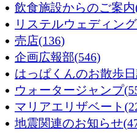
飲食施設からのご案内(1
リステルウェディング(5
売店(136)
企画広報部(546)
はっぱくんのお散歩日記
ウォータージャンプ(55
マリアエリザベート(22
地震関連のお知らせ(47