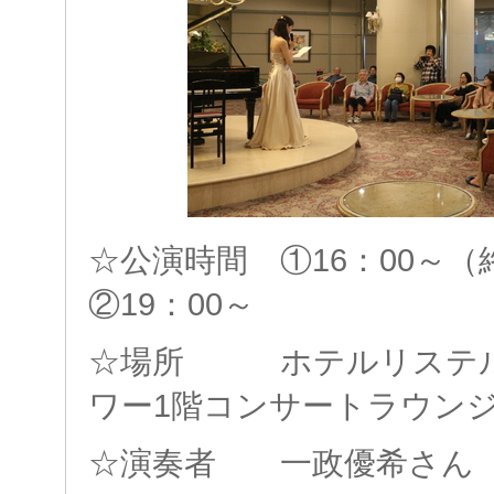
☆公演時間 ①16：00～
②19：00～
☆場所 ホテルリステル
ワー1階コンサートラウン
☆演奏者 一政優希さ