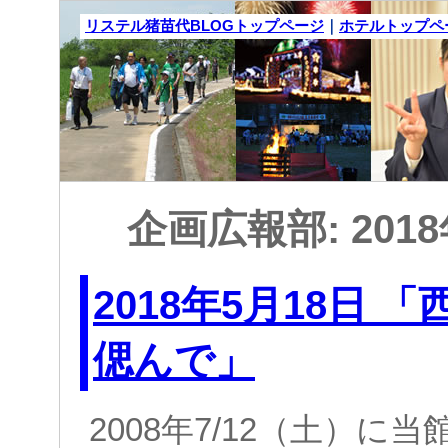
リステル猪苗代BLOGトップページ
｜
ホテルトップペ
企画広報部: 201
2018年5月18日 
偲んで」
2008
年
7/12
（土）に当