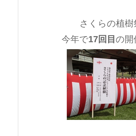
さくらの植樹
今年で
17回目
の開