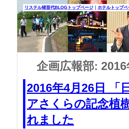
リステル猪苗代BLOGトップページ
｜
ホテルトップペ
企画広報部: 201
2016年4月26日 
アさくらの記念植
れました