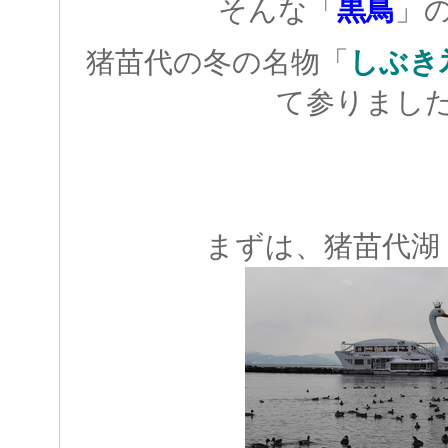
そんな「
黒鳥
」
猪苗代の冬の名物「
しぶき
て参りまし
まずは、猪苗代湖