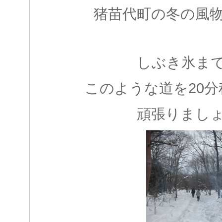
猪苗代町の冬の風
しぶき氷ま
このような道を20
頑張りまし