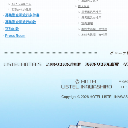
施設のご案内
ちびっぷルーム
露天風呂
客室からの風景
露天風呂男性用
募集型企画旅行条件書
露天風呂女性用
募集型企画旅行約款
室内浴場
宿泊約款
本館大浴場 男性用
本館大浴場 女性用
Press Room
〒96
TEL：
Copyright ©
2026 HOTEL LISTEL INAWASHIR