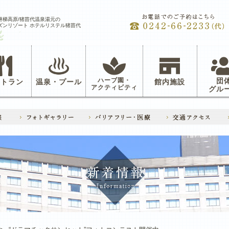
磐梯高原/猪苗代温泉湯元の
ズンリゾート ホテルリステル猪苗代
ハーブ園・
団
ストラン
温泉・プール
館内施設
アクティビティ
グル