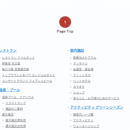
レストラン
館内施設
レストラン ファムネット
医療法人ケアテル
和食堂 天王坂
マッサージ
味の小路 居酒屋庄助
会議室・宴会場
トップラウンジ＆バー エンジェルネスト
フィットネス
コンサートラウンジ フォアシュピール
ペットホテル
カラオケ
温泉・プール
ショップ
温泉プール クアハウス
赤ちゃん・お子様のためのサービス
イラストマップ
アクティビティ グリーンシーズン
施設のご案内
露天風呂
猪苗代ハーブ園
露天風呂男性用
アクティビティ
露天風呂女性用
ウォータージャンプ