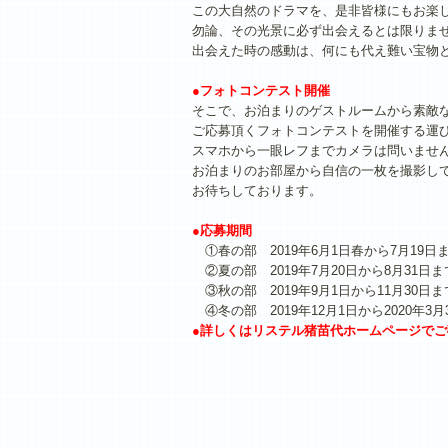
この大自然のドラマを、是非皆様にもお楽
勿論、その光景に必ず出会えるとは限りま
出会えた時の感動は、何にも代え難い宝物
●フォトコンテスト開催
そこで、お泊まりのゲストルームから素敵
ご応募頂くフォトコンテストを開催する運
スマホから一眼レフまでカメラは問いませ
お泊まりのお部屋から自信の一枚を撮影し
お待ちしております。
●応募期間
①春の部 2019年6月1日春から7月19日
②夏の部 2019年7月20日から8月31日ま
③秋の部 2019年9月1日から11月30日ま
④冬の部 2019年12月1日から2020年3月
●詳しくはリステル猪苗代ホームページで