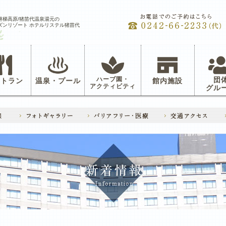
磐梯高原/猪苗代温泉湯元の
ズンリゾート ホテルリステル猪苗代
ハーブ園・
団
ストラン
温泉・プール
館内施設
アクティビティ
グル