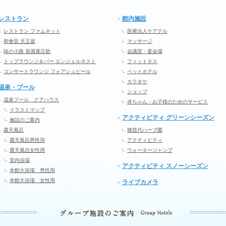
レストラン
館内施設
レストラン ファムネット
医療法人ケアテル
和食堂 天王坂
マッサージ
味の小路 居酒屋庄助
会議室・宴会場
トップラウンジ＆バー エンジェルネスト
フィットネス
コンサートラウンジ フォアシュピール
ペットホテル
カラオケ
温泉・プール
ショップ
温泉プール クアハウス
赤ちゃん・お子様のためのサービス
イラストマップ
アクティビティ グリーンシーズン
施設のご案内
露天風呂
猪苗代ハーブ園
露天風呂男性用
アクティビティ
露天風呂女性用
ウォータージャンプ
室内浴場
アクティビティ スノーシーズン
本館大浴場 男性用
本館大浴場 女性用
ライブカメラ