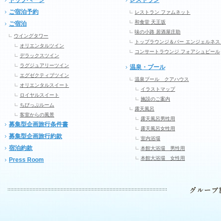
トップページ
レストラン
ご宿泊予約
レストラン ファムネット
和食堂 天王坂
ご宿泊
味の小路 居酒屋庄助
ウイングタワー
トップラウンジ＆バー エンジェルネス
オリエンタルツイン
コンサートラウンジ フォアシュピール
デラックスツイン
ラグジュアリーツイン
温泉・プール
エグゼクティブツイン
温泉プール クアハウス
オリエンタルスイート
イラストマップ
ロイヤルスイート
施設のご案内
ちびっぷルーム
露天風呂
客室からの風景
露天風呂男性用
募集型企画旅行条件書
露天風呂女性用
募集型企画旅行約款
室内浴場
宿泊約款
本館大浴場 男性用
本館大浴場 女性用
Press Room