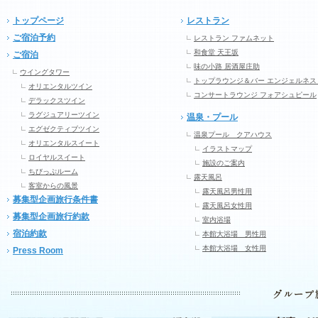
トップページ
レストラン
ご宿泊予約
レストラン ファムネット
和食堂 天王坂
ご宿泊
味の小路 居酒屋庄助
ウイングタワー
トップラウンジ＆バー エンジェルネス
オリエンタルツイン
コンサートラウンジ フォアシュピール
デラックスツイン
ラグジュアリーツイン
温泉・プール
エグゼクティブツイン
温泉プール クアハウス
オリエンタルスイート
イラストマップ
ロイヤルスイート
施設のご案内
ちびっぷルーム
露天風呂
客室からの風景
露天風呂男性用
募集型企画旅行条件書
露天風呂女性用
募集型企画旅行約款
室内浴場
宿泊約款
本館大浴場 男性用
本館大浴場 女性用
Press Room