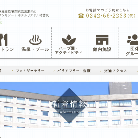
磐梯高原/猪苗代温泉湯元の
ズンリゾート ホテルリステル猪苗代
ハーブ園・
団
ストラン
温泉・プール
館内施設
アクティビティ
グル