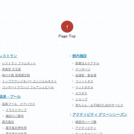
レストラン
館内施設
レストラン ファムネット
医療法人ケアテル
和食堂 天王坂
マッサージ
味の小路 居酒屋庄助
会議室・宴会場
トップラウンジ＆バー エンジェルネスト
フィットネス
コンサートラウンジ フォアシュピール
ペットホテル
カラオケ
温泉・プール
ショップ
温泉プール クアハウス
赤ちゃん・お子様のためのサービス
イラストマップ
アクティビティ グリーンシーズン
施設のご案内
露天風呂
猪苗代ハーブ園
露天風呂男性用
アクティビティ
露天風呂女性用
ウォータージャンプ