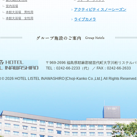
室内浴場
アクティビティ スノーシーズン
本館大浴場 男性用
本館大浴場 女性用
ライブカメラ
〒969-2696 福島県耶麻郡猪苗代町大字川桁リステル
TEL：0242-66-2233（代） ／ FAX：0242-66-2633
t ©
2026 HOTEL LISTEL INAWASHIRO [Choji-Kanko Co.,Ltd.]. All Rights Reserved