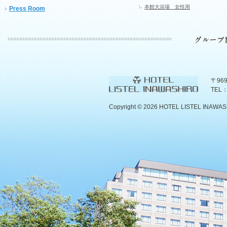
本館大浴場 女性用
Press Room
〒96
TEL：
Copyright ©
2026 HOTEL LISTEL INAWASHIR