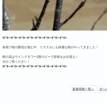
✿*❀٭✿*❀٭✿*❀٭✿*❀٭✿*❀٭✿*❀٭✿*❀٭✿*❀٭
各地で桜の開花が進む中、リステルにも綺麗な桜がやってきました！
桜の花はウイングタワー1階ロビーで皆様をお出迎え♪
ぜひご覧ください！
✿*❀٭✿*❀٭✿*❀٭✿*❀٭✿*❀٭✿*❀٭✿*❀٭✿*❀٭
新着情報一覧へ
次へ>