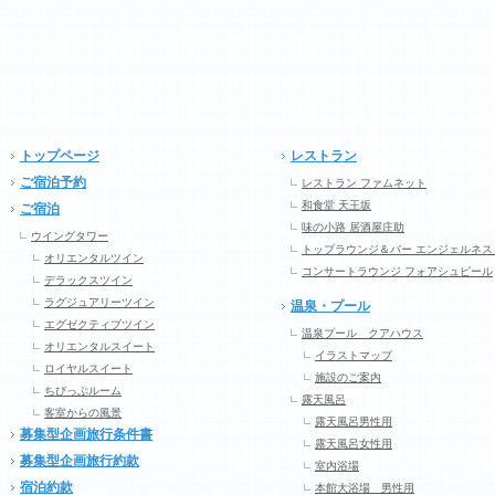
トップページ
レストラン
ご宿泊予約
レストラン ファムネット
和食堂 天王坂
ご宿泊
味の小路 居酒屋庄助
ウイングタワー
トップラウンジ＆バー エンジェルネス
オリエンタルツイン
コンサートラウンジ フォアシュピール
デラックスツイン
ラグジュアリーツイン
温泉・プール
エグゼクティブツイン
温泉プール クアハウス
オリエンタルスイート
イラストマップ
ロイヤルスイート
施設のご案内
ちびっぷルーム
露天風呂
客室からの風景
露天風呂男性用
募集型企画旅行条件書
露天風呂女性用
募集型企画旅行約款
室内浴場
宿泊約款
本館大浴場 男性用