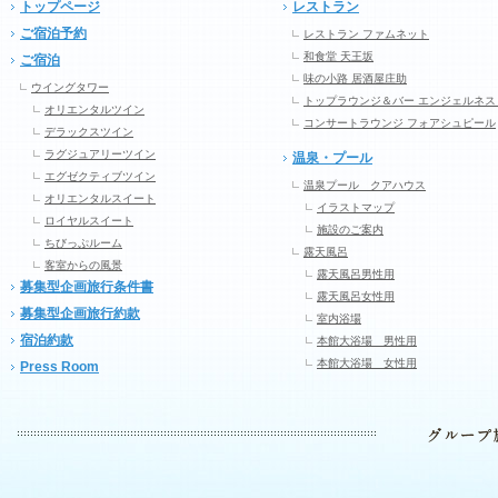
トップページ
レストラン
ご宿泊予約
レストラン ファムネット
和食堂 天王坂
ご宿泊
味の小路 居酒屋庄助
ウイングタワー
トップラウンジ＆バー エンジェルネス
オリエンタルツイン
コンサートラウンジ フォアシュピール
デラックスツイン
ラグジュアリーツイン
温泉・プール
エグゼクティブツイン
温泉プール クアハウス
オリエンタルスイート
イラストマップ
ロイヤルスイート
施設のご案内
ちびっぷルーム
露天風呂
客室からの風景
露天風呂男性用
募集型企画旅行条件書
露天風呂女性用
募集型企画旅行約款
室内浴場
宿泊約款
本館大浴場 男性用
本館大浴場 女性用
Press Room