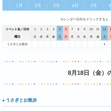
1月
2月
3月
4月
5月
6月
カレンダー日付をクリックすると
イベント名／日付
1
2
3
4
5
6
7
8
9
10
11
12
曜日
火
水
木
金
土
日
月
火
水
木
金
土
うさぎとお散歩
●
8月18日（金
うさぎとお散歩
■