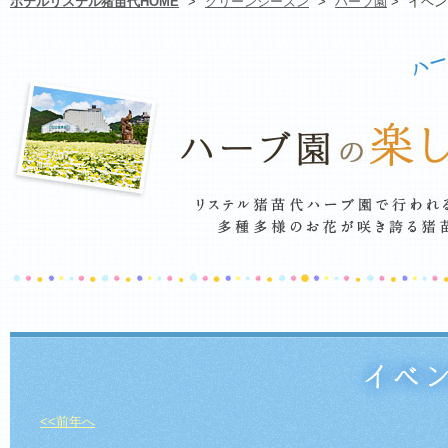
ホテルリステル猪苗代HOME
>
グリーンシーズン
>
ハーブ園
>
イベン
<<前年へ