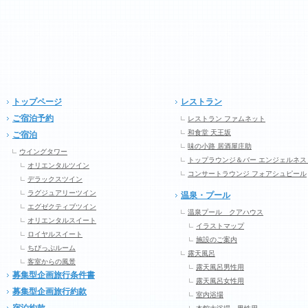
トップページ
レストラン
ご宿泊予約
レストラン ファムネット
和食堂 天王坂
ご宿泊
味の小路 居酒屋庄助
ウイングタワー
トップラウンジ＆バー エンジェルネス
オリエンタルツイン
コンサートラウンジ フォアシュピール
デラックスツイン
ラグジュアリーツイン
温泉・プール
エグゼクティブツイン
温泉プール クアハウス
オリエンタルスイート
イラストマップ
ロイヤルスイート
施設のご案内
ちびっぷルーム
露天風呂
客室からの風景
露天風呂男性用
募集型企画旅行条件書
露天風呂女性用
募集型企画旅行約款
室内浴場