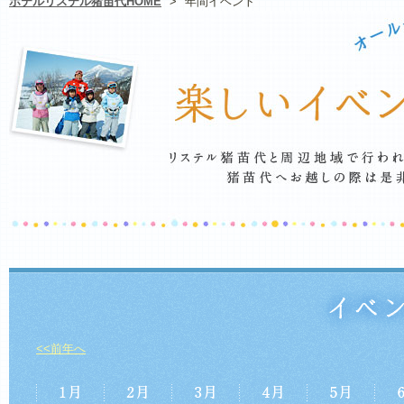
ホテルリステル猪苗代HOME
>
年間イベント
<<前年へ