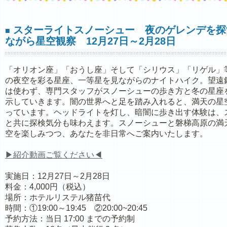
スターライトスノーシュー 夜のゲレンデを探
■
ながら星空観察 12月27日～2月28日
「オリオン座」「おうし座」そして「シリウス」「リゲル」
の夜空を彩る星座、一等星を見ながらのナイトハイク。望遠
は使わず、専門スタッフがスノーシューの歩き方と冬の星座
示していきます。闇の世界へと足を踏み入れると、満天の星
っています。ヘッドライトを灯し、暗闇に歩き出す体験は、
と共に探検気分も味わえます。スノーシューと磐梯高原の満
空を楽しみつつ、あなたを非日常へご案内いたします。
▶紹介動画ご覧ください◀
実施日：12月27日～2月28日
料金：4,000円（税込）
場所：ホテルリステル猪苗代
時間：①19:00～19:45 ②20:00~20:45
予約方法：当日 17:00 までの予約制