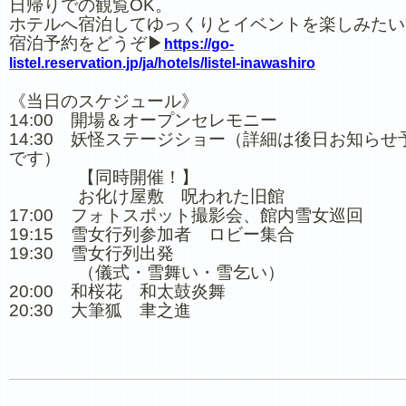
日帰りでの観覧OK。
ホテルへ宿泊してゆっくりとイベントを楽しみたい
宿泊予約をどうぞ▶
https://go-
listel.reservation.jp/ja/hotels/listel-inawashiro
《当日のスケジュール》
14:00 開場＆オープンセレモニー
14:30 妖怪ステージショー（詳細は後日お知らせ
です）
【同時開催！】
お化け屋敷 呪われた旧館
17:00 フォトスポット撮影会、館内雪女巡回
19:15 雪女行列参加者 ロビー集合
19:30 雪女行列出発
（儀式・雪舞い・雪乞い）
20:00 和桜花 和太鼓炎舞
20:30 大筆狐 聿之進