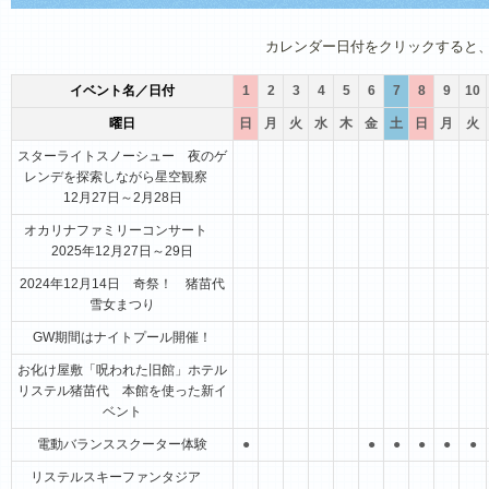
1月
2月
3月
4月
5月
6月
カレンダー日付をクリックすると
イベント名／日付
1
2
3
4
5
6
7
8
9
10
曜日
日
月
火
水
木
金
土
日
月
火
スターライトスノーシュー 夜のゲ
レンデを探索しながら星空観察
12月27日～2月28日
オカリナファミリーコンサート
2025年12月27日～29日
2024年12月14日 奇祭！ 猪苗代
雪女まつり
GW期間はナイトプール開催！
お化け屋敷「呪われた旧館」ホテル
リステル猪苗代 本館を使った新イ
ベント
電動バランススクーター体験
●
●
●
●
●
●
リステルスキーファンタジア