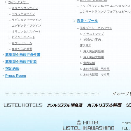
ウイングタワー
トップラウンジ＆バー エンジェルネス
オリエンタルツイン
コンサートラウンジ フォアシュピール
デラックスツイン
ラグジュアリーツイン
温泉・プール
エグゼクティブツイン
温泉プール クアハウス
オリエンタルスイート
イラストマップ
ロイヤルスイート
施設のご案内
ちびっぷルーム
露天風呂
客室からの風景
露天風呂男性用
募集型企画旅行条件書
露天風呂女性用
募集型企画旅行約款
室内浴場
宿泊約款
本館大浴場 男性用
本館大浴場 女性用
Press Room
〒96
TEL：