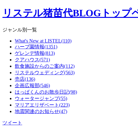
リステル猪苗代BLOGトップ
ジャンル別一覧
What's New at LISTEL(110)
ハーブ園情報(1351)
ゲレンデ情報(813)
クアハウス(571)
飲食施設からのご案内(112)
リステルウェディング(563)
売店(136)
企画広報部(546)
はっぱくんのお散歩日記(98)
ウォータージャンプ(55)
マリアエリザベート(223)
地震関連のお知らせ(47)
ツイート