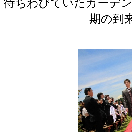
待ちわびていたガーデ
期の到来で