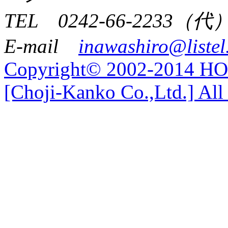
TEL 0242-66-2233（代
E-mail
inawashiro@listel
Copyright© 2002-2014 
[Choji-Kanko Co.,Ltd.] All