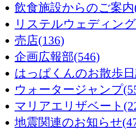
飲食施設からのご案内(1
リステルウェディング(5
売店(136)
企画広報部(546)
はっぱくんのお散歩日記
ウォータージャンプ(55
マリアエリザベート(22
地震関連のお知らせ(47