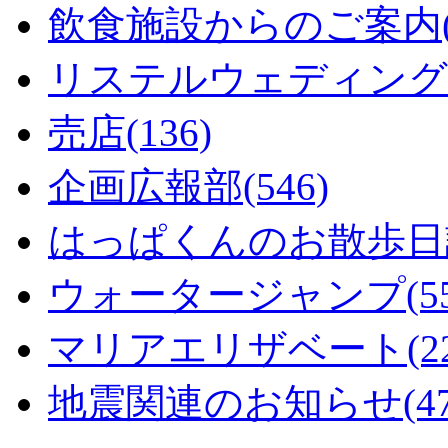
飲食施設からのご案内(1
リステルウェディング(5
売店(136)
企画広報部(546)
はっぱくんのお散歩日記
ウォータージャンプ(55
マリアエリザベート(22
地震関連のお知らせ(47