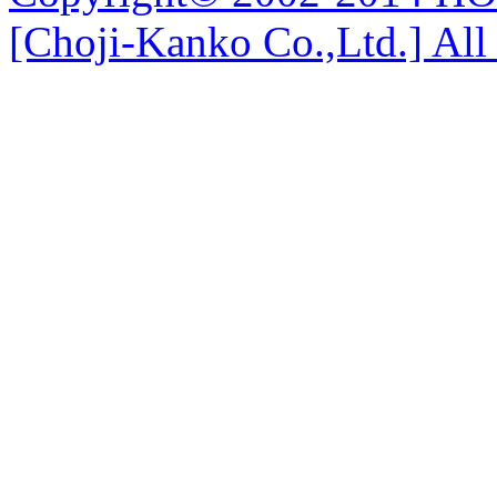
[Choji-Kanko Co.,Ltd.] All