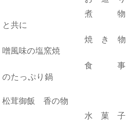
煮 物 赤むつ
と共に
焼 き 物 キ
噌風味の塩窯焼
食 事 福島産
のたっぷり鍋
松茸御飯 香の物
水 菓 子 お