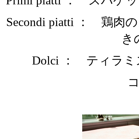
Primi piatti ：
Secondi piatti 
き
Dolci ： ティ