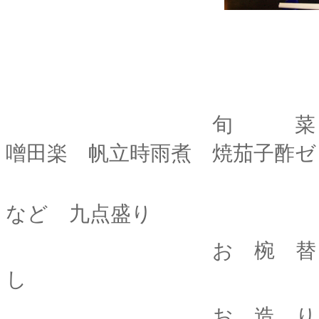
旬 菜 銀鱈照
噌田楽 帆立時雨煮 焼茄子酢ゼ
など 九点盛り
お 椀 替 り 秋
し
お 造 り 旬