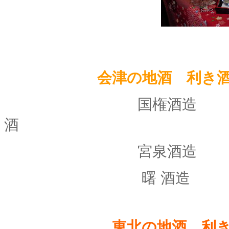
会津の地酒 利き酒３
国権酒造 「 宵 ま
酒
宮泉酒造 「 写
曙 酒造 「 天 
東北の地酒 利