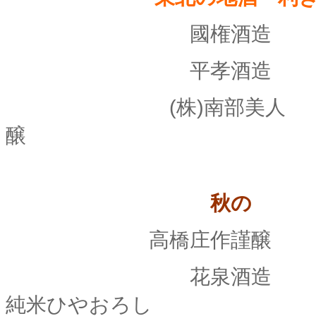
國権酒造 「 俺の出
平孝酒造 「 日 
(株)南部美人 「 南
醸
秋の
高橋庄作謹醸 「 会 
花泉酒造 「 十 
純米ひやおろし