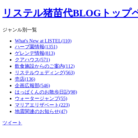
リステル猪苗代BLOGトップ
ジャンル別一覧
What's New at LISTEL(110)
ハーブ園情報(1351)
ゲレンデ情報(813)
クアハウス(571)
飲食施設からのご案内(112)
リステルウェディング(563)
売店(136)
企画広報部(546)
はっぱくんのお散歩日記(98)
ウォータージャンプ(55)
マリアエリザベート(223)
地震関連のお知らせ(47)
ツイート