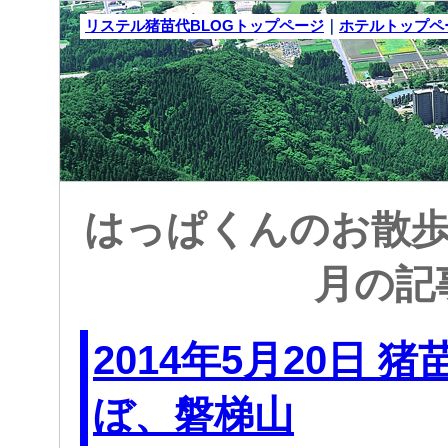
リステル猪苗代BLOGトップページ
｜
ホテルトップペ
はっぱくんのお散歩日記
月の記
2014年5月20日 
ぼ、磐梯山