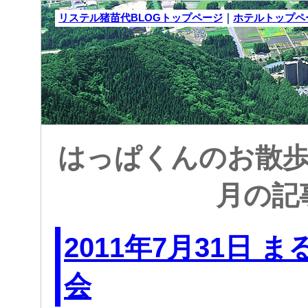
リステル猪苗代BLOGトップページ
｜
ホテルトップペ
はっぱくんのお散歩日記
月の記
2011年7月31日 
会