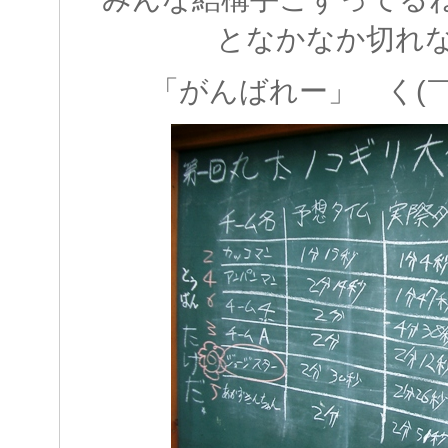
となかなか切れ
「がんばれー」 く(