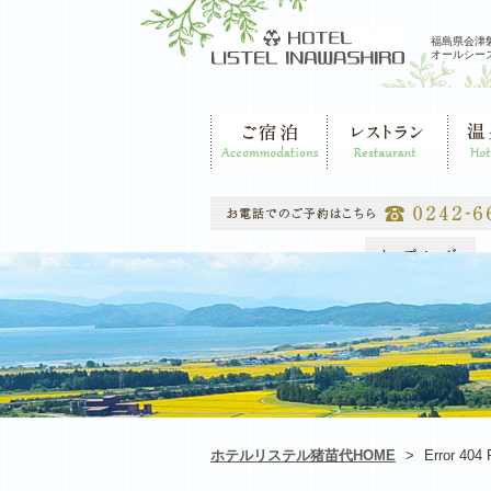
福島県会津
オールシー
ご宿泊
レストラン
温泉・
ホテルリステル猪苗代HOME
>
Error 4