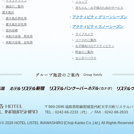
イラストマップ
ショップ
施設のご案内
赤ちゃん・お子様のためのサービス
露天風呂
アクティビティ グリーンシーズン
露天風呂男性用
露天風呂女性用
アクティビティ スノーシーズン
室内浴槽
ライブカメラ
本館大浴場 男性用
コースのご案内
本館大浴場 女性用
お子様向けのアクティビティ
料金のご案内
センターハウス
〒969-2696 福島県耶麻郡猪苗代町大字川桁リステル
TEL：0242-66-2233（代） ／ FAX：0242-66-2633
t ©
2026 HOTEL LISTEL INAWASHIRO [Choji-Kanko Co.,Ltd.]. All Rights Reserved