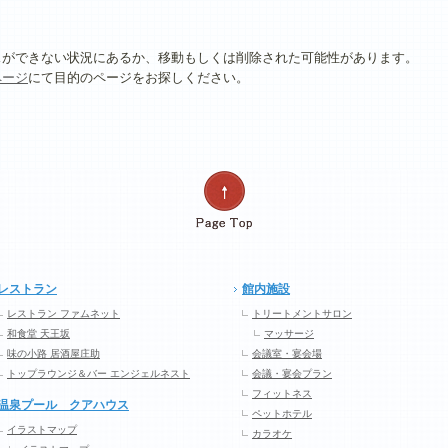
スができない状況にあるか、移動もしくは削除された可能性があります。
ページ
にて目的のページをお探しください。
レストラン
館内施設
レストラン ファムネット
トリートメントサロン
和食堂 天王坂
マッサージ
味の小路 居酒屋庄助
会議室・宴会場
トップラウンジ＆バー エンジェルネスト
会議・宴会プラン
フィットネス
温泉プール クアハウス
ペットホテル
イラストマップ
カラオケ