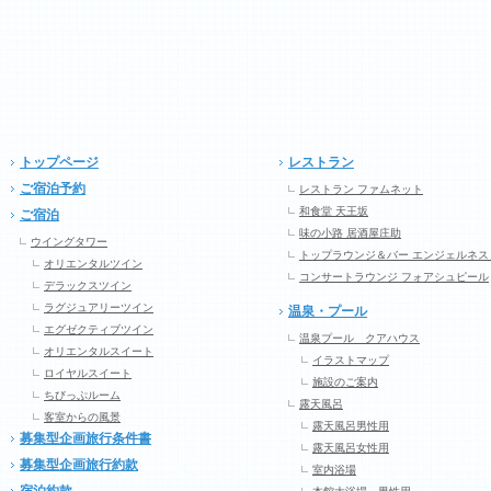
トップページ
レストラン
ご宿泊予約
レストラン ファムネット
和食堂 天王坂
ご宿泊
味の小路 居酒屋庄助
ウイングタワー
トップラウンジ＆バー エンジェルネス
オリエンタルツイン
コンサートラウンジ フォアシュピール
デラックスツイン
ラグジュアリーツイン
温泉・プール
エグゼクティブツイン
温泉プール クアハウス
オリエンタルスイート
イラストマップ
ロイヤルスイート
施設のご案内
ちびっぷルーム
露天風呂
客室からの風景
露天風呂男性用
募集型企画旅行条件書
露天風呂女性用
募集型企画旅行約款
室内浴場
宿泊約款