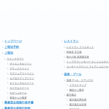
トップページ
レストラン
ご宿泊予約
レストラン ファムネット
和食堂 天王坂
ご宿泊
味の小路 居酒屋庄助
ウイングタワー
トップラウンジ＆バー エンジェルネス
オリエンタルツイン
コンサートラウンジ フォアシュピール
デラックスツイン
ラグジュアリーツイン
温泉・プール
エグゼクティブツイン
温泉プール クアハウス
オリエンタルスイート
イラストマップ
ロイヤルスイート
施設のご案内
ちびっぷルーム
露天風呂
客室からの風景
露天風呂男性用
募集型企画旅行条件書
露天風呂女性用
募集型企画旅行約款