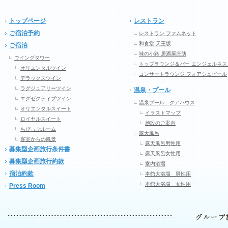
トップページ
レストラン
ご宿泊予約
レストラン ファムネット
和食堂 天王坂
ご宿泊
味の小路 居酒屋庄助
ウイングタワー
トップラウンジ＆バー エンジェルネス
オリエンタルツイン
コンサートラウンジ フォアシュピール
デラックスツイン
ラグジュアリーツイン
温泉・プール
エグゼクティブツイン
温泉プール クアハウス
オリエンタルスイート
イラストマップ
ロイヤルスイート
施設のご案内
ちびっぷルーム
露天風呂
客室からの風景
露天風呂男性用
募集型企画旅行条件書
露天風呂女性用
募集型企画旅行約款
室内浴場
宿泊約款
本館大浴場 男性用
本館大浴場 女性用
Press Room