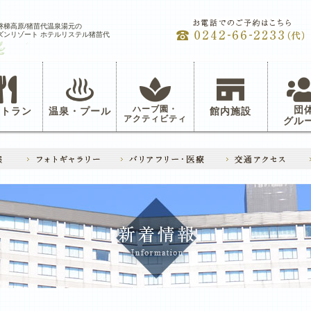
磐梯高原/猪苗代温泉湯元の
ズンリゾート ホテルリステル猪苗代
ハーブ園・
団
ストラン
温泉・プール
館内施設
アクティビティ
グル