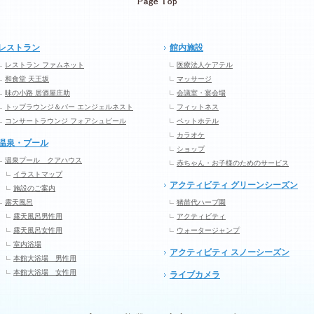
レストラン
館内施設
レストラン ファムネット
医療法人ケアテル
和食堂 天王坂
マッサージ
味の小路 居酒屋庄助
会議室・宴会場
トップラウンジ＆バー エンジェルネスト
フィットネス
コンサートラウンジ フォアシュピール
ペットホテル
カラオケ
温泉・プール
ショップ
温泉プール クアハウス
赤ちゃん・お子様のためのサービス
イラストマップ
アクティビティ グリーンシーズン
施設のご案内
露天風呂
猪苗代ハーブ園
露天風呂男性用
アクティビティ
露天風呂女性用
ウォータージャンプ
室内浴場
アクティビティ スノーシーズン
本館大浴場 男性用
本館大浴場 女性用
ライブカメラ