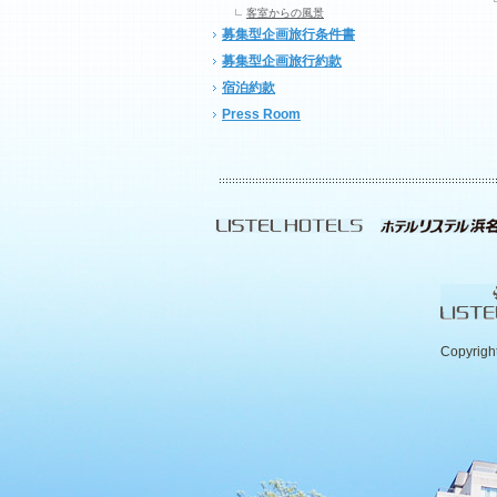
客室からの風景
募集型企画旅行条件書
募集型企画旅行約款
宿泊約款
Press Room
Copyrigh