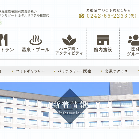
磐梯高原/猪苗代温泉湯元の
ズンリゾート ホテルリステル猪苗代
ハーブ園・
団
ストラン
温泉・プール
館内施設
アクティビティ
グル