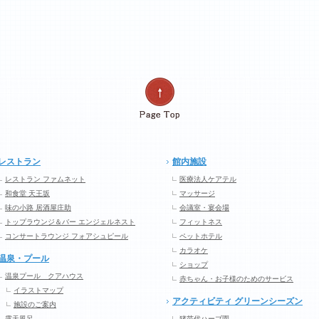
レストラン
館内施設
レストラン ファムネット
医療法人ケアテル
和食堂 天王坂
マッサージ
味の小路 居酒屋庄助
会議室・宴会場
トップラウンジ＆バー エンジェルネスト
フィットネス
コンサートラウンジ フォアシュピール
ペットホテル
カラオケ
温泉・プール
ショップ
温泉プール クアハウス
赤ちゃん・お子様のためのサービス
イラストマップ
アクティビティ グリーンシーズン
施設のご案内
露天風呂
猪苗代ハーブ園