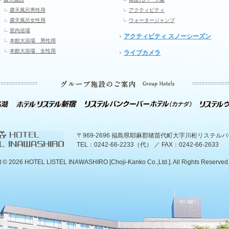
露天風呂男性用
アクティビティ
露天風呂女性用
ウォータージャンプ
室内浴場
アクティビティ スノーシーズン
本館大浴場 男性用
本館大浴場 女性用
ライブカメラ
〒969-2696 福島県耶麻郡猪苗代町大字川桁リステル
TEL：0242-66-2233（代） ／ FAX：0242-66-2633
t ©
2026 HOTEL LISTEL INAWASHIRO [Choji-Kanko Co.,Ltd.]. All Rights Reserved