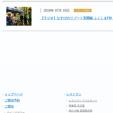
2019年 07月 15日
メディア紹介
【ラジオ】なすびのリゾート見聞録 ふくしまFM Y
トップページ
レストラン
ご宿泊予約
レストラン ファムネット
和食堂 天王坂
ご宿泊
味の小路 居酒屋庄助
ウイングタワー