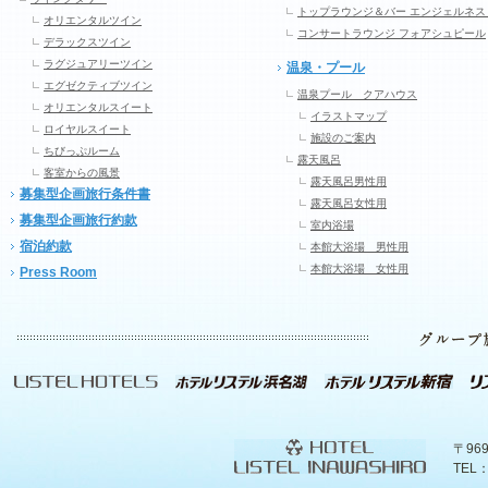
トップラウンジ＆バー エンジェルネス
オリエンタルツイン
コンサートラウンジ フォアシュピール
デラックスツイン
ラグジュアリーツイン
温泉・プール
エグゼクティブツイン
温泉プール クアハウス
オリエンタルスイート
イラストマップ
ロイヤルスイート
施設のご案内
ちびっぷルーム
露天風呂
客室からの風景
露天風呂男性用
募集型企画旅行条件書
露天風呂女性用
募集型企画旅行約款
室内浴場
宿泊約款
本館大浴場 男性用
本館大浴場 女性用
Press Room
〒96
TEL：