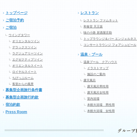
トップページ
レストラン
ご宿泊予約
レストラン ファムネット
和食堂 天王坂
ご宿泊
味の小路 居酒屋庄助
ウイングタワー
トップラウンジ＆バー エンジェルネス
オリエンタルツイン
コンサートラウンジ フォアシュピール
デラックスツイン
ラグジュアリーツイン
温泉・プール
エグゼクティブツイン
温泉プール クアハウス
オリエンタルスイート
イラストマップ
ロイヤルスイート
施設のご案内
ちびっぷルーム
露天風呂
客室からの風景
露天風呂男性用
募集型企画旅行条件書
露天風呂女性用
募集型企画旅行約款
室内浴場
宿泊約款
本館大浴場 男性用
本館大浴場 女性用
Press Room