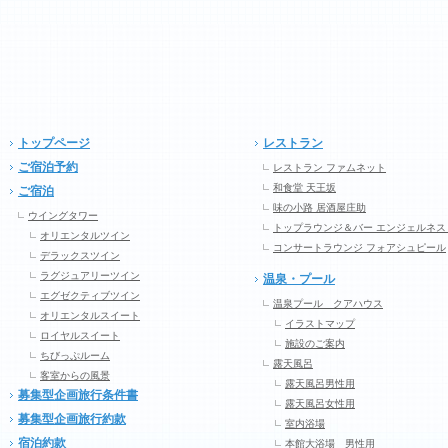
トップページ
レストラン
ご宿泊予約
レストラン ファムネット
和食堂 天王坂
ご宿泊
味の小路 居酒屋庄助
ウイングタワー
トップラウンジ＆バー エンジェルネス
オリエンタルツイン
コンサートラウンジ フォアシュピール
デラックスツイン
ラグジュアリーツイン
温泉・プール
エグゼクティブツイン
温泉プール クアハウス
オリエンタルスイート
イラストマップ
ロイヤルスイート
施設のご案内
ちびっぷルーム
露天風呂
客室からの風景
露天風呂男性用
募集型企画旅行条件書
露天風呂女性用
募集型企画旅行約款
室内浴場
宿泊約款
本館大浴場 男性用