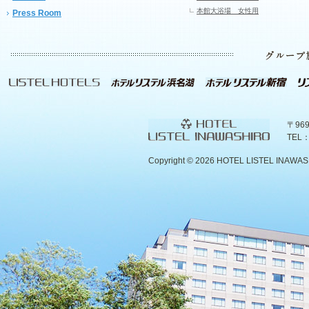
本館大浴場 女性用
Press Room
〒96
TEL：
Copyright ©
2026 HOTEL LISTEL INAWASHIR