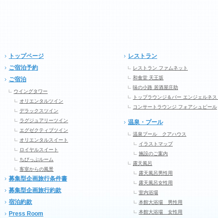
トップページ
レストラン
ご宿泊予約
レストラン ファムネット
和食堂 天王坂
ご宿泊
味の小路 居酒屋庄助
ウイングタワー
トップラウンジ＆バー エンジェルネス
オリエンタルツイン
コンサートラウンジ フォアシュピール
デラックスツイン
ラグジュアリーツイン
温泉・プール
エグゼクティブツイン
温泉プール クアハウス
オリエンタルスイート
イラストマップ
ロイヤルスイート
施設のご案内
ちびっぷルーム
露天風呂
客室からの風景
露天風呂男性用
募集型企画旅行条件書
露天風呂女性用
募集型企画旅行約款
室内浴場
宿泊約款
本館大浴場 男性用
本館大浴場 女性用
Press Room