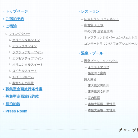
トップページ
レストラン
ご宿泊予約
レストラン ファムネット
和食堂 天王坂
ご宿泊
味の小路 居酒屋庄助
ウイングタワー
トップラウンジ＆バー エンジェルネス
オリエンタルツイン
コンサートラウンジ フォアシュピール
デラックスツイン
ラグジュアリーツイン
温泉・プール
エグゼクティブツイン
温泉プール クアハウス
オリエンタルスイート
イラストマップ
ロイヤルスイート
施設のご案内
ちびっぷルーム
露天風呂
客室からの風景
露天風呂男性用
募集型企画旅行条件書
露天風呂女性用
募集型企画旅行約款
室内浴場
宿泊約款
本館大浴場 男性用
本館大浴場 女性用
Press Room