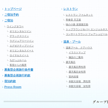
トップページ
レストラン
ご宿泊予約
レストラン ファムネット
和食堂 天王坂
ご宿泊
味の小路 居酒屋庄助
ウイングタワー
トップラウンジ＆バー エンジェルネス
オリエンタルツイン
コンサートラウンジ フォアシュピール
デラックスツイン
ラグジュアリーツイン
温泉・プール
エグゼクティブツイン
温泉プール クアハウス
オリエンタルスイート
イラストマップ
ロイヤルスイート
施設のご案内
ちびっぷルーム
露天風呂
客室からの風景
露天風呂男性用
募集型企画旅行条件書
露天風呂女性用
募集型企画旅行約款
室内浴場
宿泊約款
本館大浴場 男性用
本館大浴場 女性用
Press Room