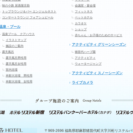
味の小路 居酒屋庄助
会議室・宴会場
トップラウンジ＆バー エンジェルネスト
フィットネス
コンサートラウンジ フォアシュピール
ペットホテル
カラオケ
温泉・プール
ショップ
温泉プール クアハウス
赤ちゃん・お子様のためのサービス
イラストマップ
アクティビティ グリーンシーズン
施設のご案内
露天風呂
猪苗代ハーブ園
露天風呂男性用
アクティビティ
露天風呂女性用
ウォータージャンプ
室内浴場
アクティビティ スノーシーズン
本館大浴場 男性用
本館大浴場 女性用
ライブカメラ
〒969-2696 福島県耶麻郡猪苗代町大字川桁リステル