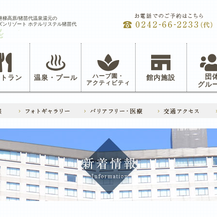
磐梯高原/猪苗代温泉湯元の
ズンリゾート ホテルリステル猪苗代
ハーブ園・
団
ストラン
温泉・プール
館内施設
アクティビティ
グル