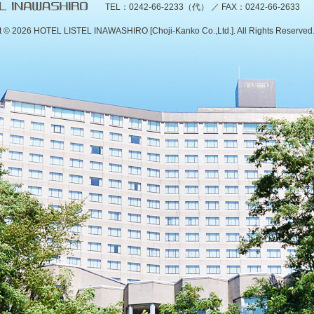
TEL：0242-66-2233（代） ／ FAX：0242-66-2633
t ©
2026 HOTEL LISTEL INAWASHIRO [Choji-Kanko Co.,Ltd.]. All Rights Reserved