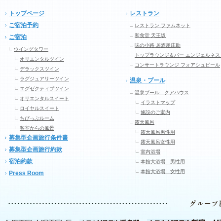
トップページ
レストラン
ご宿泊予約
レストラン ファムネット
和食堂 天王坂
ご宿泊
味の小路 居酒屋庄助
ウイングタワー
トップラウンジ＆バー エンジェルネス
オリエンタルツイン
コンサートラウンジ フォアシュピール
デラックスツイン
ラグジュアリーツイン
温泉・プール
エグゼクティブツイン
温泉プール クアハウス
オリエンタルスイート
イラストマップ
ロイヤルスイート
施設のご案内
ちびっぷルーム
露天風呂
客室からの風景
露天風呂男性用
募集型企画旅行条件書
露天風呂女性用
募集型企画旅行約款
室内浴場
宿泊約款
本館大浴場 男性用
本館大浴場 女性用
Press Room