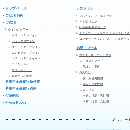
トップページ
レストラン
ご宿泊予約
レストラン ファムネット
和食堂 天王坂
ご宿泊
味の小路 居酒屋庄助
ウイングタワー
トップラウンジ＆バー エンジェルネス
オリエンタルツイン
コンサートラウンジ フォアシュピール
デラックスツイン
ラグジュアリーツイン
温泉・プール
エグゼクティブツイン
温泉プール クアハウス
オリエンタルスイート
イラストマップ
ロイヤルスイート
施設のご案内
ちびっぷルーム
露天風呂
客室からの風景
露天風呂男性用
募集型企画旅行条件書
露天風呂女性用
募集型企画旅行約款
室内浴場
宿泊約款
本館大浴場 男性用
本館大浴場 女性用
Press Room