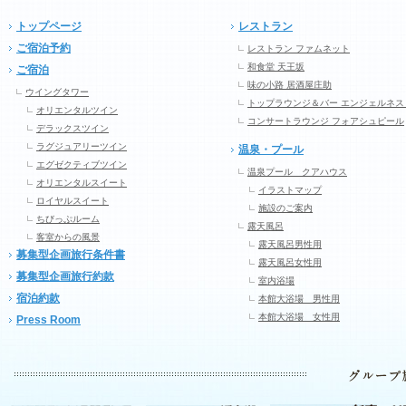
トップページ
レストラン
ご宿泊予約
レストラン ファムネット
和食堂 天王坂
ご宿泊
味の小路 居酒屋庄助
ウイングタワー
トップラウンジ＆バー エンジェルネス
オリエンタルツイン
コンサートラウンジ フォアシュピール
デラックスツイン
ラグジュアリーツイン
温泉・プール
エグゼクティブツイン
温泉プール クアハウス
オリエンタルスイート
イラストマップ
ロイヤルスイート
施設のご案内
ちびっぷルーム
露天風呂
客室からの風景
露天風呂男性用
募集型企画旅行条件書
露天風呂女性用
募集型企画旅行約款
室内浴場
宿泊約款
本館大浴場 男性用
本館大浴場 女性用
Press Room