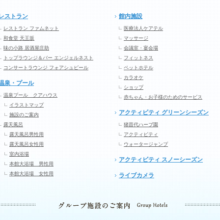
レストラン
館内施設
レストラン ファムネット
医療法人ケアテル
和食堂 天王坂
マッサージ
味の小路 居酒屋庄助
会議室・宴会場
トップラウンジ＆バー エンジェルネスト
フィットネス
コンサートラウンジ フォアシュピール
ペットホテル
カラオケ
温泉・プール
ショップ
温泉プール クアハウス
赤ちゃん・お子様のためのサービス
イラストマップ
アクティビティ グリーンシーズン
施設のご案内
露天風呂
猪苗代ハーブ園
露天風呂男性用
アクティビティ
露天風呂女性用
ウォータージャンプ
室内浴場
アクティビティ スノーシーズン
本館大浴場 男性用
本館大浴場 女性用
ライブカメラ