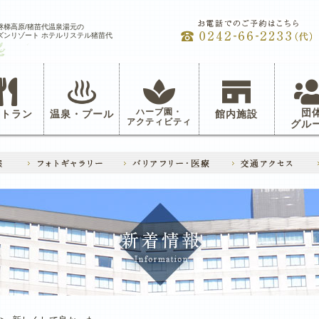
磐梯高原/猪苗代温泉湯元の
ズンリゾート ホテルリステル猪苗代
ハーブ園・
団
ストラン
温泉・プール
館内施設
アクティビティ
グル