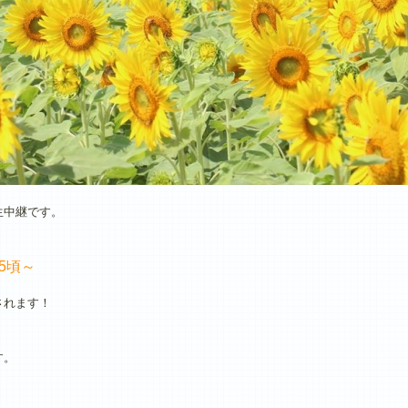
生中継です。
5頃～
されます！
す。