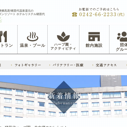
磐梯高原/猪苗代温泉湯元の
ズンリゾート ホテルリステル猪苗代
ハーブ園・
団
ストラン
温泉・プール
館内施設
アクティビティ
グル