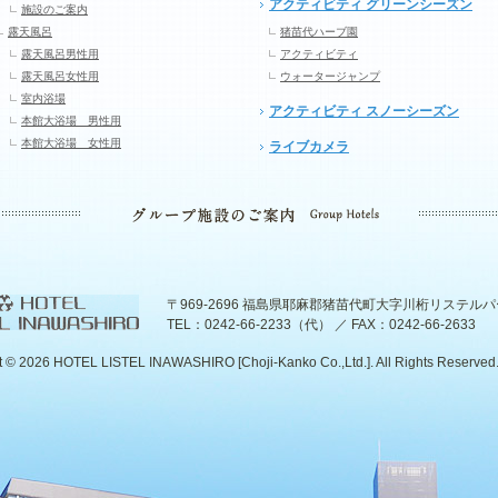
アクティビティ グリーンシーズン
施設のご案内
露天風呂
猪苗代ハーブ園
露天風呂男性用
アクティビティ
露天風呂女性用
ウォータージャンプ
室内浴場
アクティビティ スノーシーズン
本館大浴場 男性用
本館大浴場 女性用
ライブカメラ
〒969-2696 福島県耶麻郡猪苗代町大字川桁リステル
TEL：0242-66-2233（代） ／ FAX：0242-66-2633
t ©
2026 HOTEL LISTEL INAWASHIRO [Choji-Kanko Co.,Ltd.]. All Rights Reserved