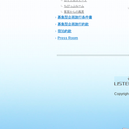
ロイヤルスイート
ちびっぷルーム
客室からの風景
募集型企画旅行条件書
募集型企画旅行約款
宿泊約款
Press Room
Copyrigh