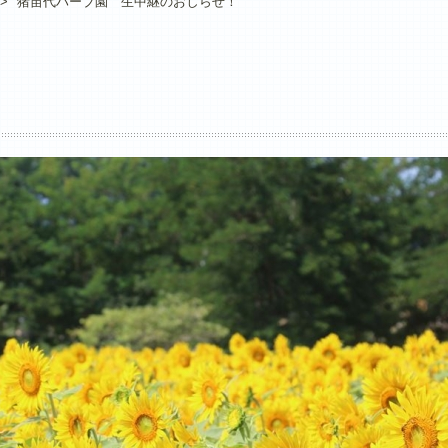
>
猪苗代ハーブ園 生中継のおしらせ！