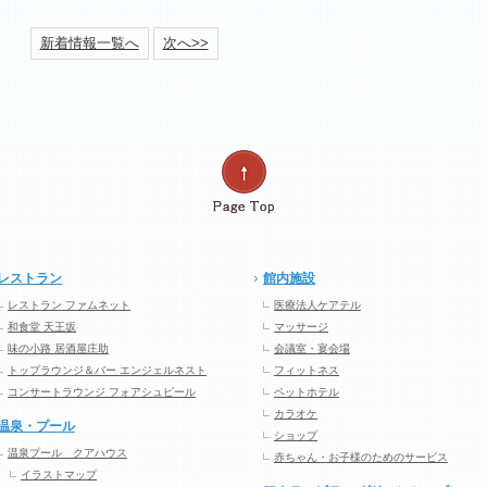
新着情報一覧へ
次へ>>
レストラン
館内施設
レストラン ファムネット
医療法人ケアテル
和食堂 天王坂
マッサージ
味の小路 居酒屋庄助
会議室・宴会場
トップラウンジ＆バー エンジェルネスト
フィットネス
コンサートラウンジ フォアシュピール
ペットホテル
カラオケ
温泉・プール
ショップ
温泉プール クアハウス
赤ちゃん・お子様のためのサービス
イラストマップ