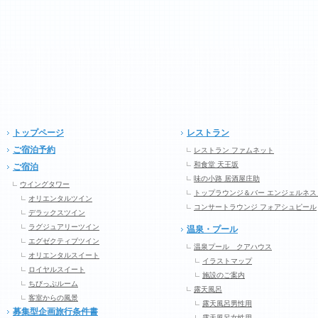
トップページ
レストラン
ご宿泊予約
レストラン ファムネット
和食堂 天王坂
ご宿泊
味の小路 居酒屋庄助
ウイングタワー
トップラウンジ＆バー エンジェルネス
オリエンタルツイン
コンサートラウンジ フォアシュピール
デラックスツイン
ラグジュアリーツイン
温泉・プール
エグゼクティブツイン
温泉プール クアハウス
オリエンタルスイート
イラストマップ
ロイヤルスイート
施設のご案内
ちびっぷルーム
露天風呂
客室からの風景
露天風呂男性用
募集型企画旅行条件書
露天風呂女性用