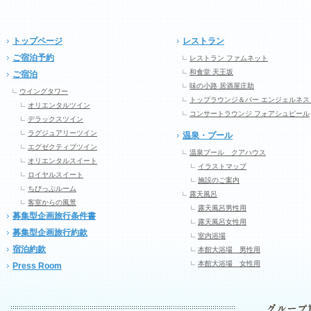
トップページ
レストラン
ご宿泊予約
レストラン ファムネット
和食堂 天王坂
ご宿泊
味の小路 居酒屋庄助
ウイングタワー
トップラウンジ＆バー エンジェルネス
オリエンタルツイン
コンサートラウンジ フォアシュピール
デラックスツイン
ラグジュアリーツイン
温泉・プール
エグゼクティブツイン
温泉プール クアハウス
オリエンタルスイート
イラストマップ
ロイヤルスイート
施設のご案内
ちびっぷルーム
露天風呂
客室からの風景
露天風呂男性用
募集型企画旅行条件書
露天風呂女性用
募集型企画旅行約款
室内浴場
宿泊約款
本館大浴場 男性用
本館大浴場 女性用
Press Room