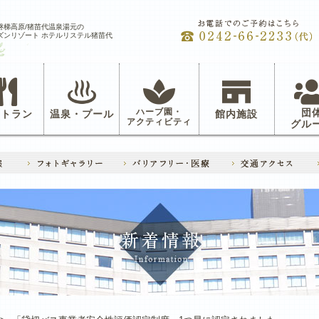
磐梯高原/猪苗代温泉湯元の
ズンリゾート ホテルリステル猪苗代
ハーブ園・
団
ストラン
温泉・プール
館内施設
アクティビティ
グル