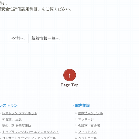
細は、
者安全性評価認定制度」をご覧ください。
<<前へ
新着情報一覧へ
レストラン
館内施設
レストラン ファムネット
医療法人ケアテル
和食堂 天王坂
マッサージ
味の小路 居酒屋庄助
会議室・宴会場
トップラウンジ＆バー エンジェルネスト
フィットネス
コンサートラウンジ フォアシュピール
ペットホテル