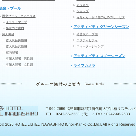
カラオケ
温泉・プール
ショップ
温泉プール クアハウス
赤ちゃん・お子様のためのサービス
イラストマップ
アクティビティ グリーンシーズン
施設のご案内
露天風呂
猪苗代ハーブ園
露天風呂男性用
アクティビティ
露天風呂女性用
ウォータージャンプ
室内浴場
アクティビティ スノーシーズン
本館大浴場 男性用
本館大浴場 女性用
ライブカメラ
〒969-2696 福島県耶麻郡猪苗代町大字川桁リステル
TEL：0242-66-2233（代） ／ FAX：0242-66-2633
t ©
2026 HOTEL LISTEL INAWASHIRO [Choji-Kanko Co.,Ltd.]. All Rights Reserved