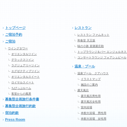
トップページ
レストラン
ご宿泊予約
レストラン ファムネット
和食堂 天王坂
ご宿泊
味の小路 居酒屋庄助
ウイングタワー
トップラウンジ＆バー エンジェルネス
オリエンタルツイン
コンサートラウンジ フォアシュピール
デラックスツイン
ラグジュアリーツイン
温泉・プール
エグゼクティブツイン
温泉プール クアハウス
オリエンタルスイート
イラストマップ
ロイヤルスイート
施設のご案内
ちびっぷルーム
露天風呂
客室からの風景
露天風呂男性用
募集型企画旅行条件書
露天風呂女性用
募集型企画旅行約款
室内浴場
宿泊約款
本館大浴場 男性用
本館大浴場 女性用
Press Room