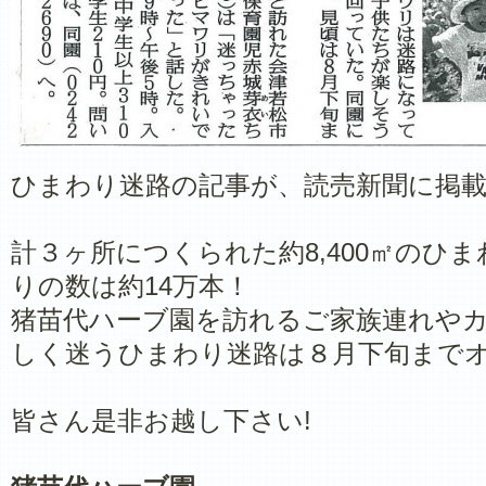
ひまわり迷路の記事が、読売新聞に掲
​計３ヶ所につくられた約8,400㎡の
りの数は約14万本！
​猪苗代ハーブ園を訪れるご家族連れや
しく迷うひまわり迷路は８月下旬まで
皆さん是非お越し下さい!