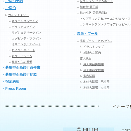
ご宿泊予約
レストラン ファムネット
和食堂 天王坂
ご宿泊
味の小路 居酒屋庄助
ウイングタワー
トップラウンジ＆バー エンジェルネス
オリエンタルツイン
コンサートラウンジ フォアシュピール
デラックスツイン
ラグジュアリーツイン
温泉・プール
エグゼクティブツイン
温泉プール クアハウス
オリエンタルスイート
イラストマップ
ロイヤルスイート
施設のご案内
ちびっぷルーム
露天風呂
客室からの風景
露天風呂男性用
募集型企画旅行条件書
露天風呂女性用
募集型企画旅行約款
室内浴場
宿泊約款
本館大浴場 男性用
本館大浴場 女性用
Press Room
〒96