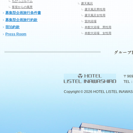
ちびっぷルーム
露天風呂
客室からの風景
露天風呂男性用
募集型企画旅行条件書
露天風呂女性用
募集型企画旅行約款
室内浴場
宿泊約款
本館大浴場 男性用
本館大浴場 女性用
Press Room
〒96
TEL：
Copyright ©
2026 HOTEL LISTEL INAWASHIR