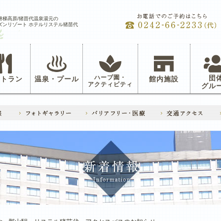
磐梯高原/猪苗代温泉湯元の
ズンリゾート ホテルリステル猪苗代
ハーブ園・
団
ストラン
温泉・プール
館内施設
アクティビティ
グル