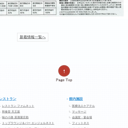
新着情報一覧へ
レストラン
館内施設
レストラン ファムネット
医療法人ケアテル
和食堂 天王坂
マッサージ
味の小路 居酒屋庄助
会議室・宴会場
トップラウンジ＆バー エンジェルネスト
フィットネス