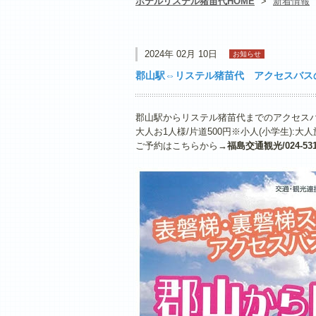
ホテルリステル猪苗代HOME
>
新着情報
2024年 02月 10日
お知らせ
郡山駅⇔リステル猪苗代 アクセスバス
郡山駅からリステル猪苗代までのアクセス
大人お1人様/片道500円※小人(小学生):大
ご予約はこちらから→
福島交通観光/024-531