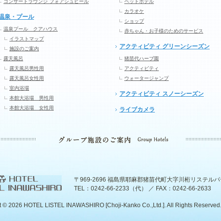
コンサートラウンジ フォアシュピール
ペットホテル
カラオケ
温泉・プール
ショップ
温泉プール クアハウス
赤ちゃん・お子様のためのサービス
イラストマップ
アクティビティ グリーンシーズン
施設のご案内
露天風呂
猪苗代ハーブ園
露天風呂男性用
アクティビティ
露天風呂女性用
ウォータージャンプ
室内浴場
アクティビティ スノーシーズン
本館大浴場 男性用
本館大浴場 女性用
ライブカメラ
〒969-2696 福島県耶麻郡猪苗代町大字川桁リステル
TEL：0242-66-2233（代） ／ FAX：0242-66-2633
t ©
2026 HOTEL LISTEL INAWASHIRO [Choji-Kanko Co.,Ltd.]. All Rights Reserved