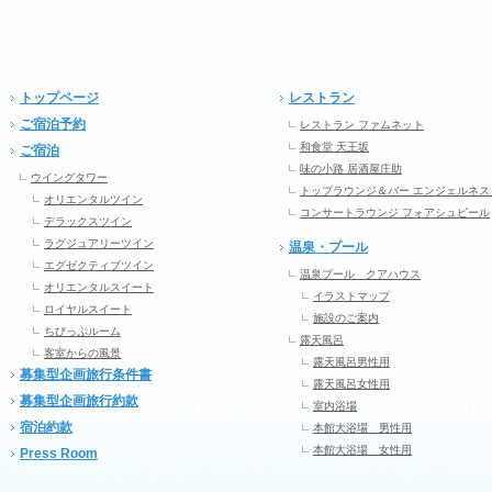
トップページ
レストラン
ご宿泊予約
レストラン ファムネット
和食堂 天王坂
ご宿泊
味の小路 居酒屋庄助
ウイングタワー
トップラウンジ＆バー エンジェルネス
オリエンタルツイン
コンサートラウンジ フォアシュピール
デラックスツイン
ラグジュアリーツイン
温泉・プール
エグゼクティブツイン
温泉プール クアハウス
オリエンタルスイート
イラストマップ
ロイヤルスイート
施設のご案内
ちびっぷルーム
露天風呂
客室からの風景
露天風呂男性用
募集型企画旅行条件書
露天風呂女性用
募集型企画旅行約款
室内浴場
宿泊約款
本館大浴場 男性用
本館大浴場 女性用
Press Room