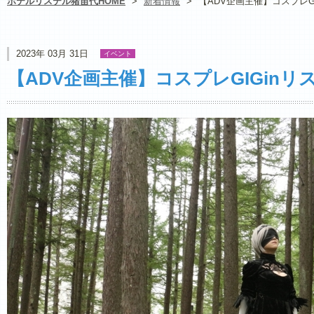
ホテルリステル猪苗代HOME
>
新着情報
>
【ADV企画主催】コスプレGI
2023年 03月 31日
イベント
【ADV企画主催】コスプレGIGinリス